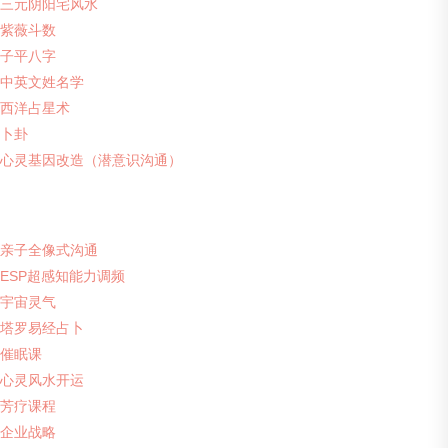
三元阴阳宅风水
紫薇斗数
子平八字
中英文姓名学
西洋占星术
卜卦
心灵基因改造（潜意识沟通）
亲子全像式沟通
ESP超感知能力调频
宇宙灵气
塔罗易经占卜
催眠课
心灵风水开运
芳疗课程
企业战略