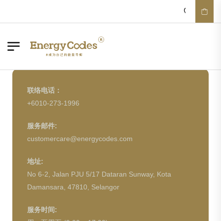
+6010-273
联络电话：
+6010-273-1996
服务邮件:
customercare@energycodes.com
地址:
No 6-2, Jalan PJU 5/17 Dataran Sunway, Kota
Damansara, 47810, Selangor
服务时间: