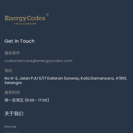
Get In Touch
服务邮件
customercare@energycodes.com
地址
No 6-2, Jalan PJU 5/17 Dataran Sunway, Kota Damansara, 47810,
Selangor
服务时间
周一至周五 (9:00 - 17:00)
关于我们
Home